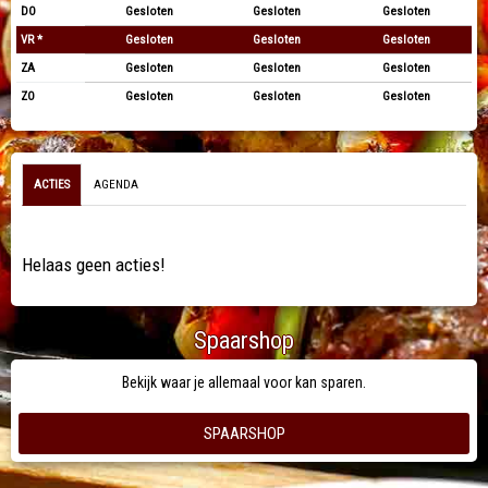
DO
Gesloten
Gesloten
Gesloten
VR *
Gesloten
Gesloten
Gesloten
ZA
Gesloten
Gesloten
Gesloten
ZO
Gesloten
Gesloten
Gesloten
ACTIES
AGENDA
Helaas geen acties!
Spaarshop
Bekijk waar je allemaal voor kan sparen.
SPAARSHOP