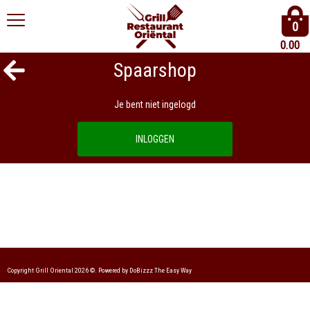
0
0.00
Spaarshop
Je bent niet ingelogd
INLOGGEN
Copyright Grill Oriental 2026 ©.
Powered by DoBizzz The Easy Way